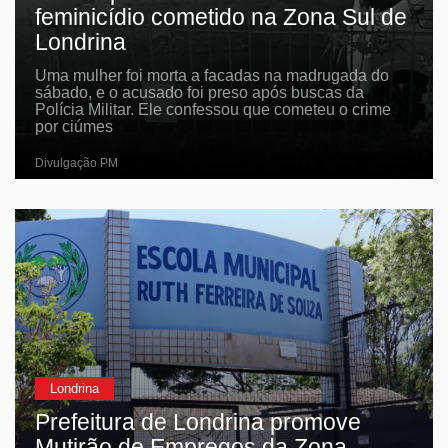
feminicídio cometido na Zona Sul de
Londrina
Uma mulher foi morta a facadas na madrugada do
sábado, e o acusado foi preso após buscas da
Polícia Militar. Ele confessou que cometeu o crime
por ciúmes
Divulgação PM
Londrina
Prefeitura de Londrina promove
Mutirão de Empregos da Zona