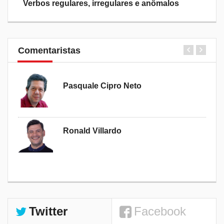
Verbos regulares, irregulares e anômalos
CBN '
Ho
Comentaristas
Pasquale Cipro Neto
Ronald Villardo
Twitter
Facebook