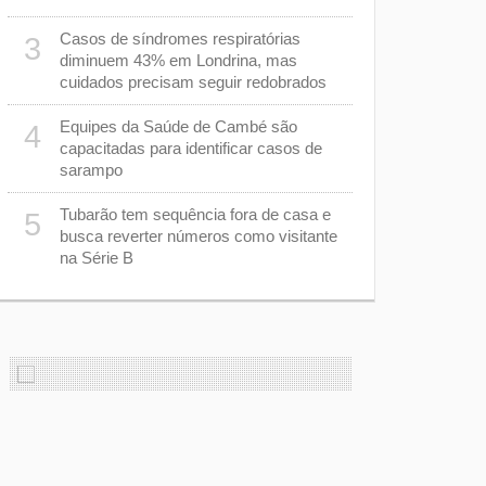
“racha” na
Casos de síndromes respiratórias
3
Ana Paula q
8
diminuem 43% em Londrina, mas
morrer afo
cuidados precisam seguir redobrados
Equipes da Saúde de Cambé são
Apenas sei
4
9
capacitadas para identificar casos de
Londrina de
sarampo
deputado n
Tubarão tem sequência fora de casa e
Polícia Civ
5
10
busca reverter números como visitante
com salário
na Série B