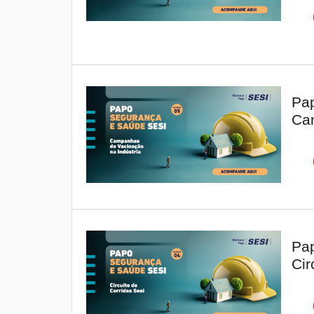
Pap
Cam
Pap
Cir