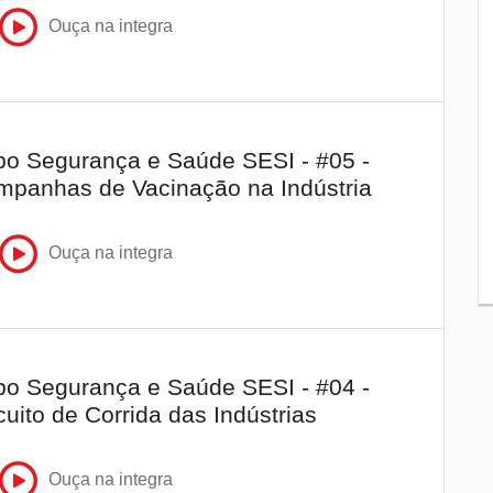
“racha” na Leste-Oeste em 2025
Ouça na integra
Ana Paula quebrou a clavícula antes de
8
morrer afogada em queda de cachoeira
Apenas seis dos 19 vereadores de
9
Londrina deverão ser candidatos a
o Segurança e Saúde SESI - #05 -
deputado nas eleições deste ano
panhas de Vacinação na Indústria
Polícia Civil do Paraná abre concurso
10
com salário inicial de até R$ 26,8 mil
Ouça na integra
o Segurança e Saúde SESI - #04 -
cuito de Corrida das Indústrias
Ouça na integra