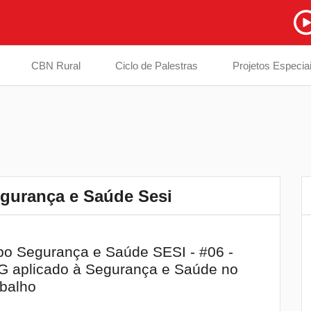
CBN Rural
Ciclo de Palestras
Projetos Especia
egurança e Saúde Sesi
Secretaria de Família de Londrina passa
6
o Segurança e Saúde SESI - #06 -
a ser administrada diretamente pelo
 aplicado à Segurança e Saúde no
Tribunal de Justiça
balho
Justiça suspende processo de morte e
7