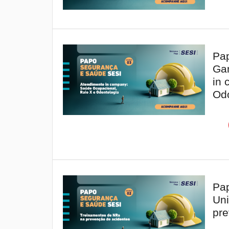
Pap
Gan
in 
Odo
Pap
Uni
pre