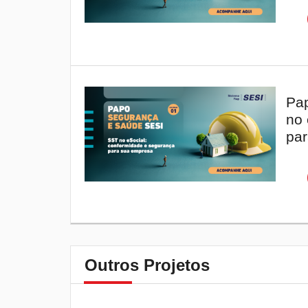
Pap
no 
par
Outros Projetos