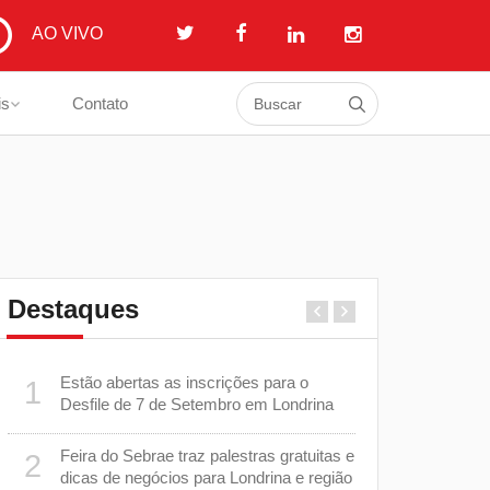
AO VIVO
is
Contato
Destaques
Estão abertas as inscrições para o
Secretaria 
1
6
Desfile de 7 de Setembro em Londrina
a ser admin
Tribunal de
Feira do Sebrae traz palestras gratuitas e
2
m
Justiça su
7
dicas de negócios para Londrina e região