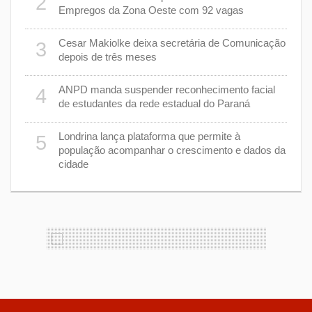
2
mas
7
Empregos da Zona Oeste com 92 vagas
cisa
Cesar Makiolke deixa secretária de Comunicação
3
depois de três meses
8
nhar
ANPD manda suspender reconhecimento facial
4
de estudantes da rede estadual do Paraná
e 7 de
9
Londrina lança plataforma que permite à
5
população acompanhar o crescimento e dados da
cidade
cas de
1