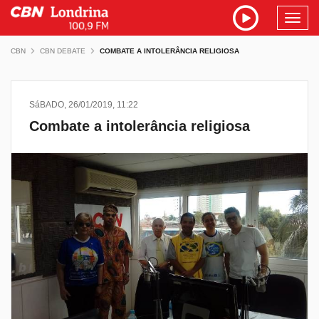
Toggl
navig
CBN
CBN DEBATE
COMBATE A INTOLERÂNCIA RELIGIOSA
SáBADO, 26/01/2019, 11:22
Combate a intolerância religiosa