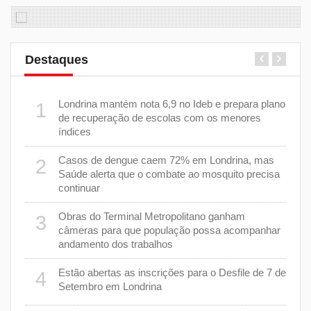
Destaques
m 43%
Londrina mantém nota 6,9 no Ideb e prepara plano
1
6
de recuperação de escolas com os menores
índices
as
Casos de dengue caem 72% em Londrina, mas
2
7
Saúde alerta que o combate ao mosquito precisa
continuar
a
8
Obras do Terminal Metropolitano ganham
3
câmeras para que população possa acompanhar
andamento dos trabalhos
er
9
stiça
Estão abertas as inscrições para o Desfile de 7 de
4
Setembro em Londrina
cha”
1