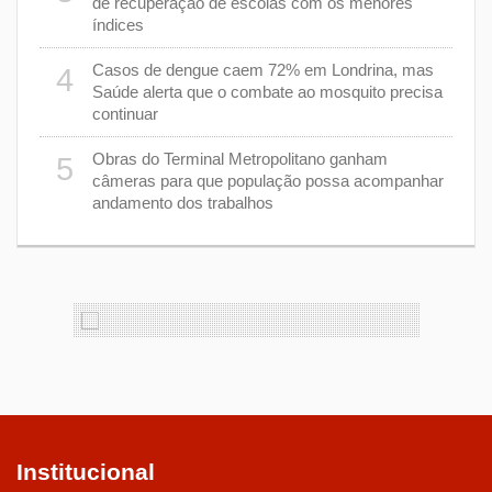
de recuperação de escolas com os menores
índices
as
9
Casos de dengue caem 72% em Londrina, mas
4
Saúde alerta que o combate ao mosquito precisa
continuar
a
1
Obras do Terminal Metropolitano ganham
5
câmeras para que população possa acompanhar
andamento dos trabalhos
Institucional