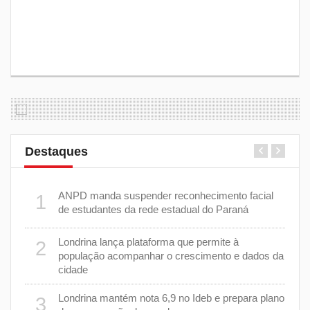
Destaques
e 7 de
ANPD manda suspender reconhecimento facial
1
6
de estudantes da rede estadual do Paraná
cas de
Londrina lança plataforma que permite à
2
7
população acompanhar o crescimento e dados da
cidade
m 43%
8
Londrina mantém nota 6,9 no Ideb e prepara plano
3