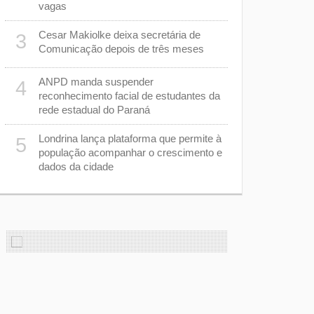
Londrina, 
vagas
combate ao
Cesar Makiolke deixa secretária de
3
m
Obras do T
8
Comunicação depois de três meses
câmeras pa
acompanhar
ANPD manda suspender
4
reconhecimento facial de estudantes da
Estão abert
9
rede estadual do Paraná
Desfile de
Londrina lança plataforma que permite à
5
e
Feira do Se
10
população acompanhar o crescimento e
o
dicas de ne
dados da cidade