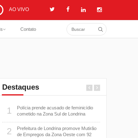
AO VIVO
is
Contato
Destaques
Polícia prende acusado de feminicídio
Londrina m
1
6
as
cometido na Zona Sul de Londrina
prepara pl
com os men
Prefeitura de Londrina promove Mutirão
2
Casos de 
7
de Empregos da Zona Oeste com 92