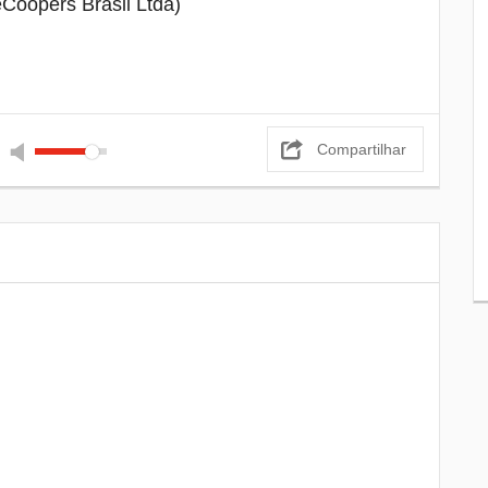
Coopers Brasil Ltda)
Londrina, mas Saúde alerta que o
combate ao mosquito precisa continuar
Obras do Terminal Metropolitano ganha
8
câmeras para que população possa
acompanhar andamento dos trabalhos
Compartilhar
Estão abertas as inscrições para o
9
Desfile de 7 de Setembro em Londrina
Feira do Sebrae traz palestras gratuitas 
10
dicas de negócios para Londrina e regiã