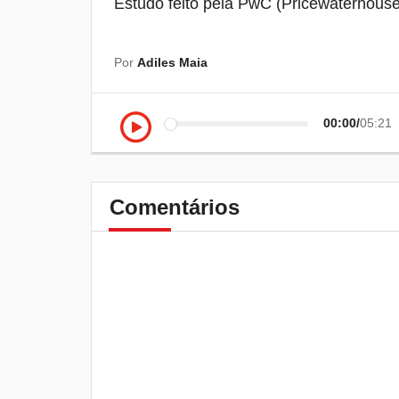
Estudo feito pela PwC (Pricewaterhouse
Por
Adiles Maia
00:00
05:21
Comentários