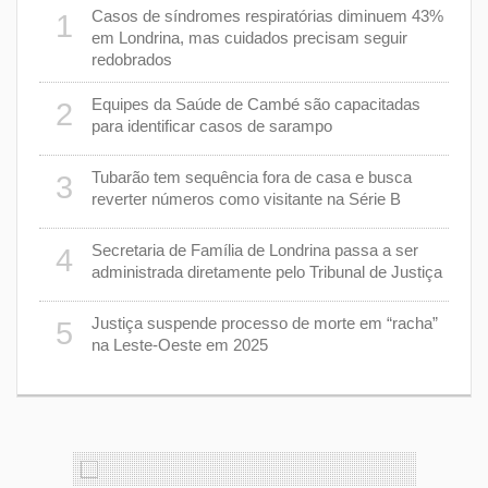
rer
Casos de síndromes respiratórias diminuem 43%
1
6
em Londrina, mas cuidados precisam seguir
redobrados
7
Equipes da Saúde de Cambé são capacitadas
2
ções
para identificar casos de sarampo
lário
Tubarão tem sequência fora de casa e busca
3
8
reverter números como visitante na Série B
e
Secretaria de Família de Londrina passa a ser
4
9
administrada diretamente pelo Tribunal de Justiça
Justiça suspende processo de morte em “racha”
5
ento
1
na Leste-Oeste em 2025