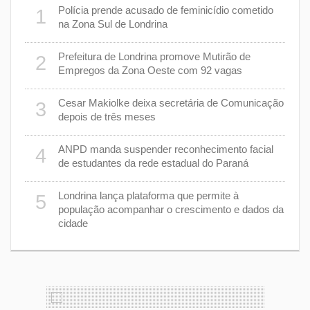
 plano
Polícia prende acusado de feminicídio cometido
1
6
na Zona Sul de Londrina
Prefeitura de Londrina promove Mutirão de
2
mas
7
Empregos da Zona Oeste com 92 vagas
cisa
Cesar Makiolke deixa secretária de Comunicação
3
depois de três meses
8
nhar
ANPD manda suspender reconhecimento facial
4
de estudantes da rede estadual do Paraná
e 7 de
9
Londrina lança plataforma que permite à
5
população acompanhar o crescimento e dados da
cidade
cas de
1