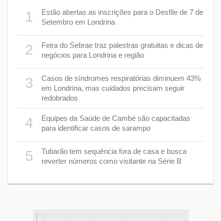
er
Estão abertas as inscrições para o Desfile de 7 de
1
6
stiça
Setembro em Londrina
cha”
Feira do Sebrae traz palestras gratuitas e dicas de
2
7
negócios para Londrina e região
rer
Casos de síndromes respiratórias diminuem 43%
3
8
em Londrina, mas cuidados precisam seguir
redobrados
9
Equipes da Saúde de Cambé são capacitadas
4
ções
para identificar casos de sarampo
lário
Tubarão tem sequência fora de casa e busca
5
1
reverter números como visitante na Série B