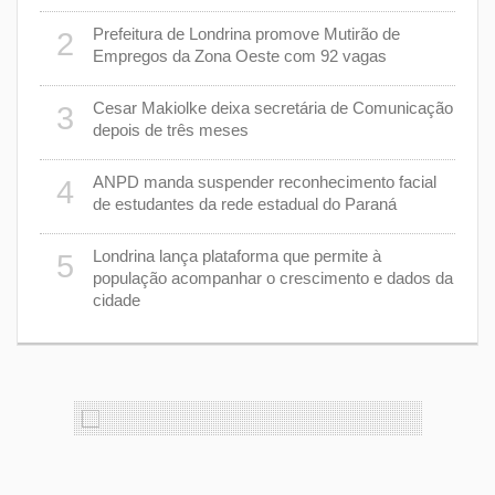
Prefeitura de Londrina promove Mutirão de
2
mas
7
Empregos da Zona Oeste com 92 vagas
cisa
Cesar Makiolke deixa secretária de Comunicação
3
depois de três meses
8
nhar
ANPD manda suspender reconhecimento facial
4
de estudantes da rede estadual do Paraná
e 7 de
9
Londrina lança plataforma que permite à
5
população acompanhar o crescimento e dados da
cidade
cas de
1