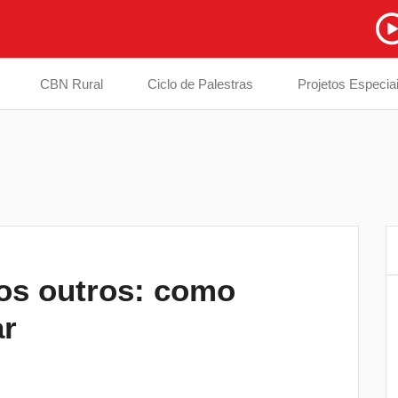
CBN Rural
Ciclo de Palestras
Projetos Especia
os outros: como
Prefeitura inicia troca de ponte interditad
6
ar
em estrada na divisa entre Londrina e
Cambé
EPR Paraná instala totens de pagament
7