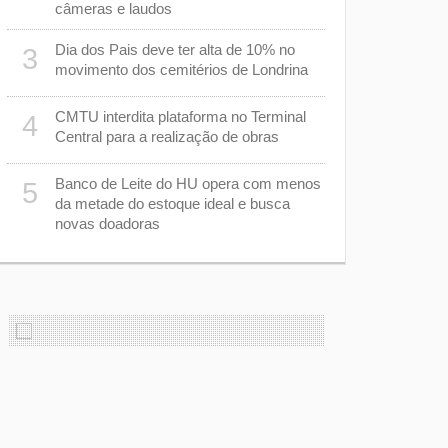
de pedágio
câmeras e laudos
Ibiporã
Dia dos Pais deve ter alta de 10% no
3
Basquete de
8
movimento dos cemitérios de Londrina
uma compet
anos
CMTU interdita plataforma no Terminal
4
Central para a realização de obras
Tombamento
9
m
mortos e u
Banco de Leite do HU opera com menos
Mauá da Se
5
da metade do estoque ideal e busca
novas doadoras
Justiça ma
10
preservar 
corporais 
com morte 