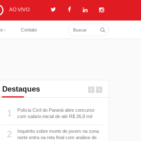
AO VIVO
is
Contato
Destaques
a
Polícia Civil do Paraná abre concurso
Prefeitura i
1
6
com salário inicial de até R$ 26,8 mil
em estrada 
Cambé
Inquérito sobre morte de jovem na zona
2
o
EPR Paraná
7
norte entra na reta final com análise de