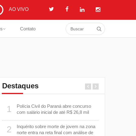
AO VIVO
is
Contato
Destaques
a
Polícia Civil do Paraná abre concurso
Prefeitura i
1
6
com salário inicial de até R$ 26,8 mil
em estrada 
Cambé
Inquérito sobre morte de jovem na zona
2
o
EPR Paraná
7
norte entra na reta final com análise de