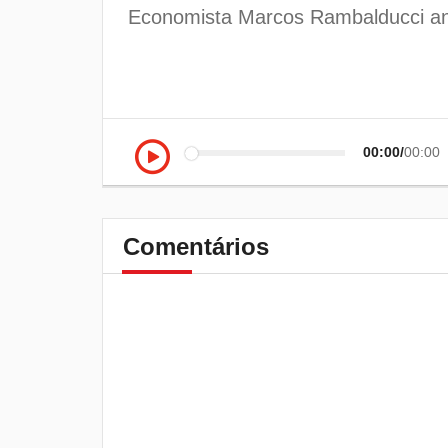
Economista Marcos Rambalducci ana
00:00
00:00
Comentários