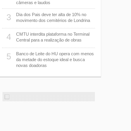
de pedágio
câmeras e laudos
Ibiporã
Dia dos Pais deve ter alta de 10% no
3
Basquete de
8
movimento dos cemitérios de Londrina
uma compet
anos
CMTU interdita plataforma no Terminal
4
Central para a realização de obras
Tombamento
9
m
mortos e u
Banco de Leite do HU opera com menos
Mauá da Se
5
da metade do estoque ideal e busca
novas doadoras
Justiça ma
10
preservar 
corporais 
com morte 