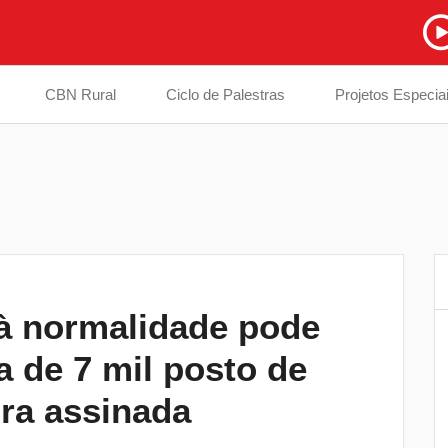
CBN Rural
Ciclo de Palestras
Projetos Especia
à normalidade pode
Prefeitura inicia troca de ponte interditad
6
 de 7 mil posto de
em estrada na divisa entre Londrina e
Cambé
ira assinada
EPR Paraná instala totens de pagament
7