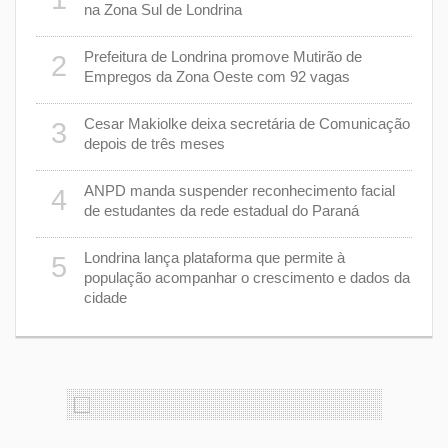
na Zona Sul de Londrina
Prefeitura de Londrina promove Mutirão de
2
mas
7
Empregos da Zona Oeste com 92 vagas
cisa
Cesar Makiolke deixa secretária de Comunicação
3
depois de três meses
8
nhar
ANPD manda suspender reconhecimento facial
4
de estudantes da rede estadual do Paraná
e 7 de
9
Londrina lança plataforma que permite à
5
população acompanhar o crescimento e dados da
cidade
cas de
1