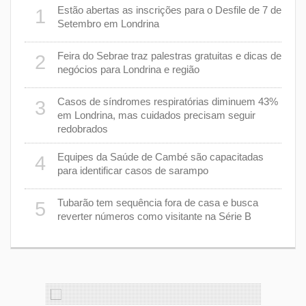
er
Estão abertas as inscrições para o Desfile de 7 de
1
6
stiça
Setembro em Londrina
cha”
Feira do Sebrae traz palestras gratuitas e dicas de
2
7
negócios para Londrina e região
rer
Casos de síndromes respiratórias diminuem 43%
3
8
em Londrina, mas cuidados precisam seguir
redobrados
9
Equipes da Saúde de Cambé são capacitadas
4
ções
para identificar casos de sarampo
lário
Tubarão tem sequência fora de casa e busca
5
1
reverter números como visitante na Série B