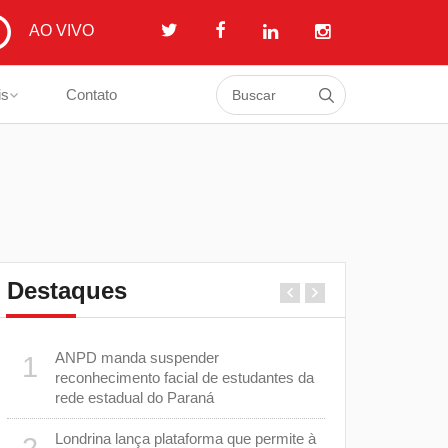
AO VIVO
is
Contato
Destaques
ANPD manda suspender
Estão abert
1
6
reconhecimento facial de estudantes da
Desfile de
rede estadual do Paraná
e
Feira do Se
7
Londrina lança plataforma que permite à
o
dicas de ne