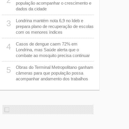
2
população acompanhar o crescimento e
dados da cidade
Casos de s
8
diminuem 
Londrina mantém nota 6,9 no Ideb e
3
cuidados p
prepara plano de recuperação de escolas
com os menores índices
Equipes d
9
capacitadas
Casos de dengue caem 72% em
4
sarampo
Londrina, mas Saúde alerta que o
combate ao mosquito precisa continuar
Tubarão te
10
busca reve
Obras do Terminal Metropolitano ganham
5
na Série B
câmeras para que população possa
acompanhar andamento dos trabalhos