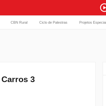
CBN Rural
Ciclo de Palestras
Projetos Especia
 Carros 3
Estão abertas as inscrições para o
6
Desfile de 7 de Setembro em Londrina
Feira do Sebrae traz palestras gratuitas 
7
dicas de negócios para Londrina e regiã