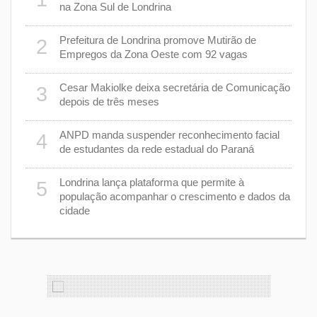
na Zona Sul de Londrina
Prefeitura de Londrina promove Mutirão de
2
mas
7
Empregos da Zona Oeste com 92 vagas
cisa
Cesar Makiolke deixa secretária de Comunicação
3
depois de três meses
8
nhar
ANPD manda suspender reconhecimento facial
4
de estudantes da rede estadual do Paraná
e 7 de
9
Londrina lança plataforma que permite à
5
população acompanhar o crescimento e dados da
cidade
cas de
1