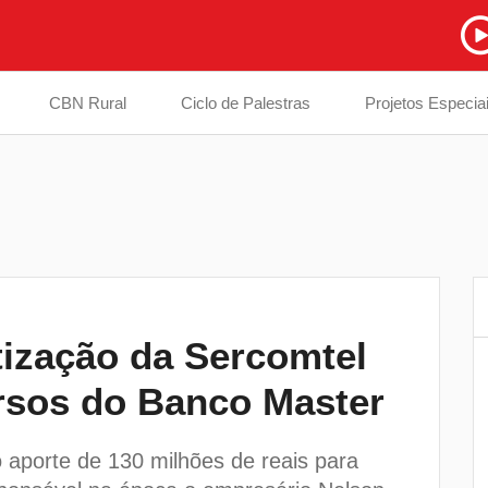
CBN Rural
Ciclo de Palestras
Projetos Especia
tização da Sercomtel
Prefeitura inicia troca de ponte interditad
6
ursos do Banco Master
em estrada na divisa entre Londrina e
Cambé
 aporte de 130 milhões de reais para
EPR Paraná instala totens de pagament
7