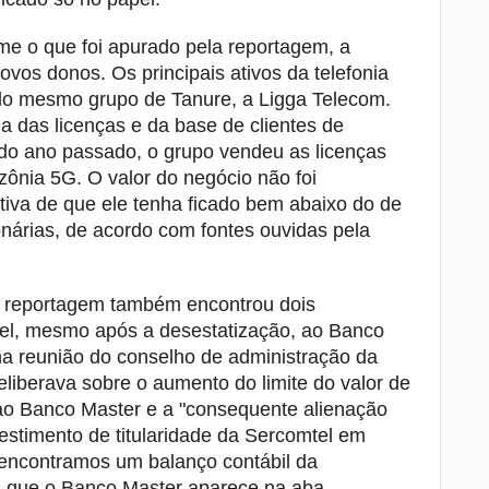
me o que foi apurado pela reportagem, a
ovos donos. Os principais ativos da telefonia
 do mesmo grupo de Tanure, a Ligga Telecom.
a das licenças e da base de clientes de
l do ano passado, o grupo vendeu as licenças
ônia 5G. O valor do negócio não foi
tiva de que ele tenha ficado bem abaixo do de
ionárias, de acordo com fontes ouvidas pela
a reportagem também encontrou dois
el, mesmo após a desestatização, ao Banco
ma reunião do conselho de administração da
liberava sobre o aumento do limite do valor de
o ao Banco Master e a "consequente alienação
vestimento de titularidade da Sercomtel em
m encontramos um balanço contábil da
m que o Banco Master aparece na aba