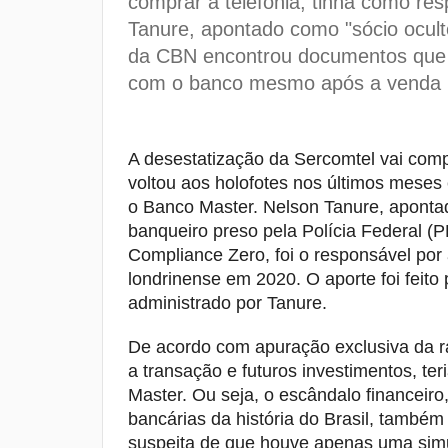
comprar a telefonia, tinha como re
Tanure, apontado como "sócio ocult
da CBN encontrou documentos que 
com o banco mesmo após a venda
A desestatização da Sercomtel vai comp
voltou aos holofotes nos últimos meses
o Banco Master. Nelson Tanure, apontad
banqueiro preso pela Polícia Federal 
Compliance Zero, foi o responsável por 
londrinense em 2020. O aporte foi feit
administrado por Tanure.
De acordo com apuração exclusiva da rá
a transação e futuros investimentos, te
Master. Ou seja, o escândalo financei
bancárias da história do Brasil, também
suspeita de que houve apenas uma simul