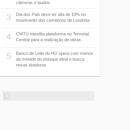
de pedágio
câmeras e laudos
Ibiporã
Dia dos Pais deve ter alta de 10% no
3
Basquete de
8
movimento dos cemitérios de Londrina
uma compet
anos
CMTU interdita plataforma no Terminal
4
Central para a realização de obras
Tombamento
9
m
mortos e u
Banco de Leite do HU opera com menos
Mauá da Se
5
da metade do estoque ideal e busca
novas doadoras
Justiça ma
10
preservar 
corporais 
com morte 