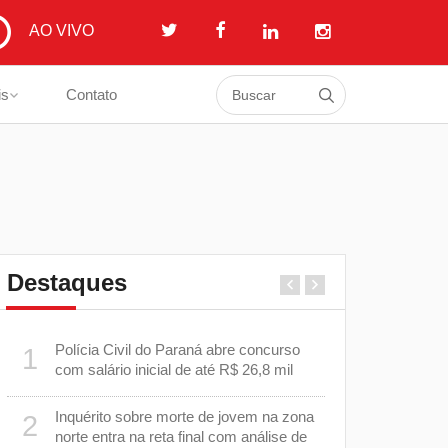
AO VIVO
is
Contato
Destaques
a
Polícia Civil do Paraná abre concurso
Prefeitura i
1
6
com salário inicial de até R$ 26,8 mil
em estrada 
Cambé
Inquérito sobre morte de jovem na zona
2
o
EPR Paraná
7
norte entra na reta final com análise de