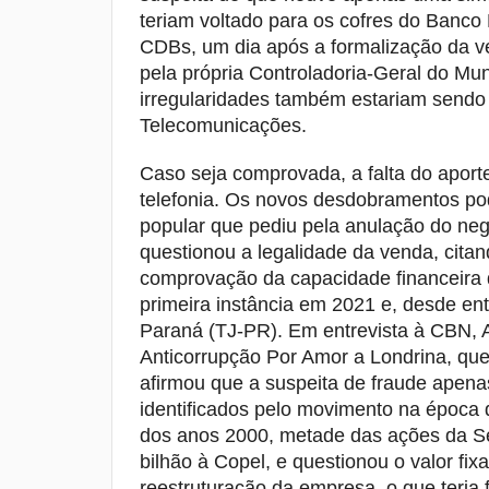
teriam voltado para os cofres do Banco
CDBs, um dia após a formalização da ve
pela própria Controladoria-Geral do Mun
irregularidades também estariam sendo 
Telecomunicações.
Caso seja comprovada, a falta do aporte
telefonia. Os novos desdobramentos po
popular que pediu pela anulação do ne
questionou a legalidade da venda, citan
comprovação da capacidade financeira 
primeira instância em 2021 e, desde ent
Paraná (TJ-PR). Em entrevista à CBN,
Anticorrupção Por Amor a Londrina, qu
afirmou que a suspeita de fraude apena
identificados pelo movimento na época d
dos anos 2000, metade das ações da Se
bilhão à Copel, e questionou o valor fi
reestruturação da empresa, o que teria 