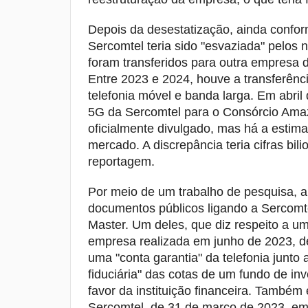
Depois da desestatização, ainda confor
Sercomtel teria sido "esvaziada" pelos n
foram transferidos para outra empresa
Entre 2023 e 2024, houve a transferênci
telefonia móvel e banda larga. Em abri
5G da Sercomtel para o Consórcio Amaz
oficialmente divulgado, mas há a estima
mercado. A discrepância teria cifras bil
reportagem.
Por meio de um trabalho de pesquisa, 
documentos públicos ligando a Sercomt
Master. Um deles, que diz respeito a u
empresa realizada em junho de 2023, de
uma "conta garantia" da telefonia junt
fiduciária" das cotas de um fundo de in
favor da instituição financeira. També
Sercomtel, de 31 de março de 2023, e