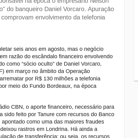
sponsável na época o empresário Nelson
de pedágio eletrônico em Arapongas e
Ibiporã
o" do banqueiro Daniel Vorcaro. Apuração
comprovam envolvimento da telefonia
Basquete de Londrina volta a disputar
8
uma competição nacional após cinco
anos
Tombamento de carreta deixa dois
9
letar seis anos em agosto, mas o negócio
mortos e um ferido grave na BR-376, e
 em razão do escândalo financeiro envolvendo
Mauá da Serra
o como “sócio oculto” de Daniel Vorcaro,
Justiça manda Guarda Municipal
10
(PF) em março no âmbito da Operação
preservar imagens das câmeras
arrematar por R$ 130 milhões a telefonia
corporais dos agentes após abordagem
o por meio do Fundo Bordeaux, na época
com morte de adolescente
dio CBN, o aporte financeiro, necessário para
ria sido feito por Tanure com recursos do Banco
ro, apontado como uma das maiores fraudes
 deixou rastros em Londrina. Há ainda a
ação de transferência: ou seja, os recursos