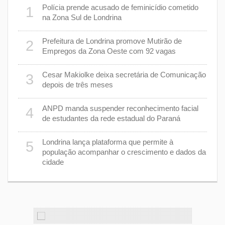
 plano
Polícia prende acusado de feminicídio cometido
1
6
na Zona Sul de Londrina
Prefeitura de Londrina promove Mutirão de
2
mas
7
Empregos da Zona Oeste com 92 vagas
cisa
Cesar Makiolke deixa secretária de Comunicação
3
depois de três meses
8
nhar
ANPD manda suspender reconhecimento facial
4
de estudantes da rede estadual do Paraná
e 7 de
9
Londrina lança plataforma que permite à
5
população acompanhar o crescimento e dados da
cidade
cas de
1