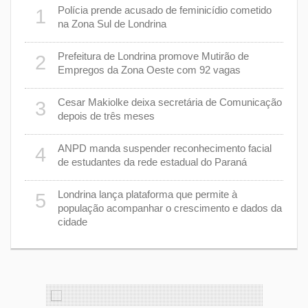
 plano
Polícia prende acusado de feminicídio cometido
1
6
na Zona Sul de Londrina
Prefeitura de Londrina promove Mutirão de
2
mas
7
Empregos da Zona Oeste com 92 vagas
cisa
Cesar Makiolke deixa secretária de Comunicação
3
depois de três meses
8
nhar
ANPD manda suspender reconhecimento facial
4
de estudantes da rede estadual do Paraná
e 7 de
9
Londrina lança plataforma que permite à
5
população acompanhar o crescimento e dados da
cidade
cas de
1