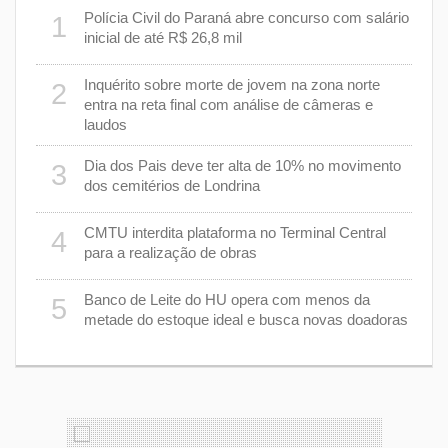
m
Polícia Civil do Paraná abre concurso com salário
1
6
inicial de até R$ 26,8 mil
Inquérito sobre morte de jovem na zona norte
2
7
entra na reta final com análise de câmeras e
laudos
8
Dia dos Pais deve ter alta de 10% no movimento
3
dos cemitérios de Londrina
 um
9
CMTU interdita plataforma no Terminal Central
4
para a realização de obras
1
Banco de Leite do HU opera com menos da
5
s
metade do estoque ideal e busca novas doadoras