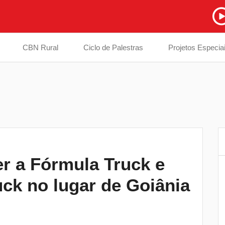
CBN Rural
Ciclo de Palestras
Projetos Especia
er a Fórmula Truck e
Equipes da Saúde de Cambé são
6
uck no lugar de Goiânia
capacitadas para identificar casos de
sarampo
Tubarão tem sequência fora de casa e
7