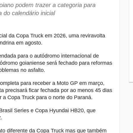
busca reverter números como visitante
oiano podem trazer a categoria para
na Série B
 do calendário inicial
Secretaria de Família de Londrina passa
8
a ser administrada diretamente pelo
Tribunal de Justiça
nicial da Copa Truck em 2026, uma reviravolta
ondrina em agosto.
Justiça suspende processo de morte e
9
“racha” na Leste-Oeste em 2025
endada para o autódromo internacional de
tódromo goianiense será fechado para reformas
Ana Paula quebrou a clavícula antes de
10
morrer afogada em queda de cachoeira
oblemas no asfalto.
ompleta para receber a Moto GP em março,
a precisará ficar fechada por ao menos 45 dias
r a Copa Truck para o norte do Paraná.
rasil Series e Copa Hyundai HB20, que
.
ato diferente da Copa Truck mas que também