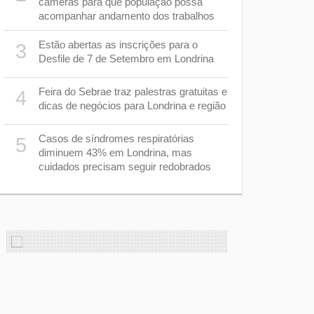
câmeras para que população possa
busca reve
acompanhar andamento dos trabalhos
na Série B
Estão abertas as inscrições para o
Secretaria 
3
8
Desfile de 7 de Setembro em Londrina
a ser admin
Tribunal de
Feira do Sebrae traz palestras gratuitas e
4
m
Justiça su
9
dicas de negócios para Londrina e região
“racha” na
Casos de síndromes respiratórias
5
Ana Paula q
10
diminuem 43% em Londrina, mas
morrer afo
cuidados precisam seguir redobrados