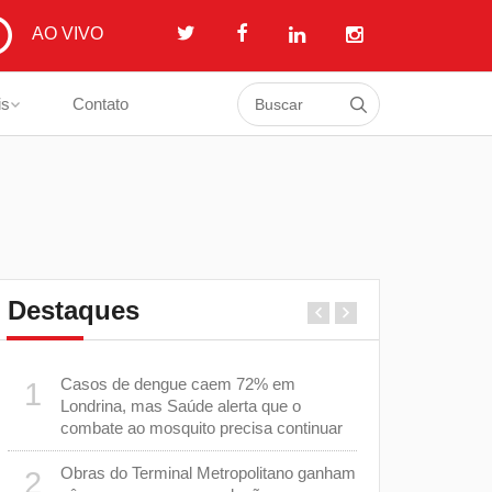
AO VIVO
is
Contato
Destaques
Casos de dengue caem 72% em
Equipes d
1
6
Londrina, mas Saúde alerta que o
capacitadas
combate ao mosquito precisa continuar
sarampo
Obras do Terminal Metropolitano ganham
Tubarão te
2
7