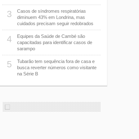
“racha” na
Casos de síndromes respiratórias
3
Ana Paula q
8
diminuem 43% em Londrina, mas
morrer afo
cuidados precisam seguir redobrados
Equipes da Saúde de Cambé são
Apenas sei
4
9
capacitadas para identificar casos de
Londrina de
sarampo
deputado n
Tubarão tem sequência fora de casa e
Polícia Civ
5
10
busca reverter números como visitante
com salário
na Série B