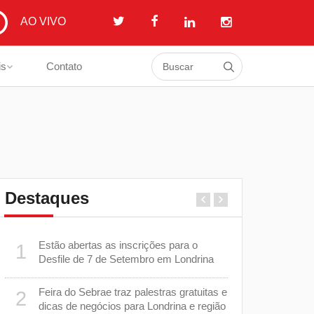
AO VIVO
is
Contato
Destaques
Estão abertas as inscrições para o
Secretaria 
1
6
Desfile de 7 de Setembro em Londrina
a ser admin
Tribunal de
Feira do Sebrae traz palestras gratuitas e
2
m
Justiça su
7
dicas de negócios para Londrina e região