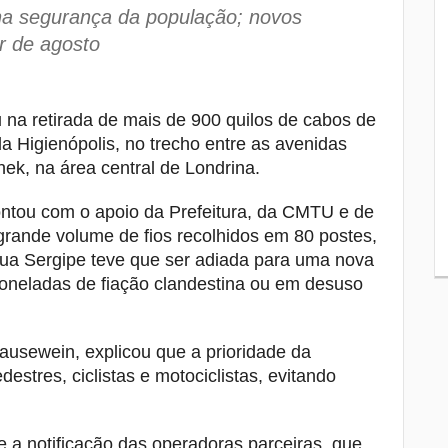
“racha” na Leste-Oeste em 2025
 na segurança da população; novos
r de agosto
Ana Paula quebrou a clavícula antes de
8
morrer afogada em queda de cachoeira
Apenas seis dos 19 vereadores de
 na retirada de mais de 900 quilos de cabos de
9
Londrina deverão ser candidatos a
ida Higienópolis, no trecho entre as avenidas
deputado nas eleições deste ano
hek, na área central de Londrina.
Polícia Civil do Paraná abre concurso
10
ontou com o apoio da Prefeitura, da CMTU e de
com salário inicial de até R$ 26,8 mil
grande volume de fios recolhidos em 80 postes,
 Rua Sergipe teve que ser adiada para uma nova
toneladas de fiação clandestina ou em desuso
ausewein, explicou que a prioridade da
stres, ciclistas e motociclistas, evitando
 a notificação das operadoras parceiras, que