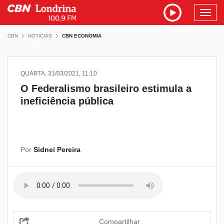
Toggl
navig
CBN
NOTICIAS
CBN ECONOMIA
QUARTA, 31/03/2021, 11:10
O Federalismo brasileiro estimula a
ineficiência pública
Por
Sidnei Pereira
Compartilhar