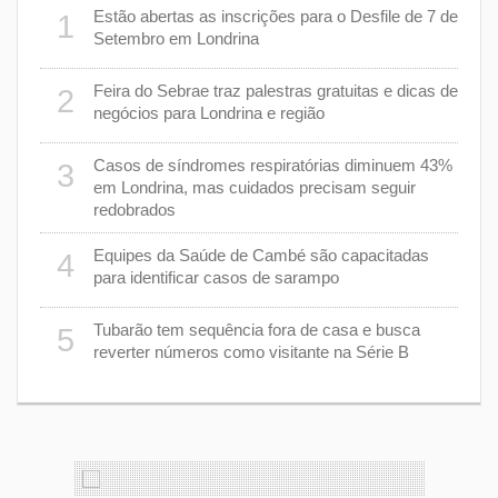
er
Estão abertas as inscrições para o Desfile de 7 de
1
6
stiça
Setembro em Londrina
cha”
Feira do Sebrae traz palestras gratuitas e dicas de
2
7
negócios para Londrina e região
rer
Casos de síndromes respiratórias diminuem 43%
3
8
em Londrina, mas cuidados precisam seguir
redobrados
9
Equipes da Saúde de Cambé são capacitadas
4
ções
para identificar casos de sarampo
lário
Tubarão tem sequência fora de casa e busca
5
1
reverter números como visitante na Série B