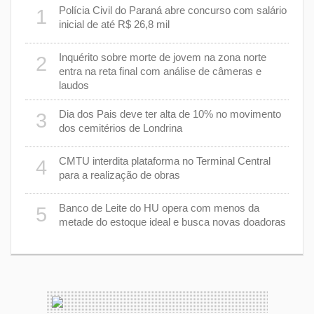
m
Polícia Civil do Paraná abre concurso com salário
1
6
inicial de até R$ 26,8 mil
Inquérito sobre morte de jovem na zona norte
2
7
entra na reta final com análise de câmeras e
laudos
8
Dia dos Pais deve ter alta de 10% no movimento
3
dos cemitérios de Londrina
 um
9
CMTU interdita plataforma no Terminal Central
4
para a realização de obras
1
Banco de Leite do HU opera com menos da
5
s
metade do estoque ideal e busca novas doadoras