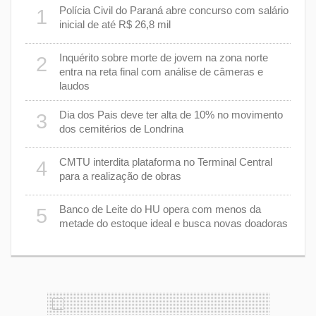
m
Polícia Civil do Paraná abre concurso com salário
1
6
inicial de até R$ 26,8 mil
Inquérito sobre morte de jovem na zona norte
2
7
entra na reta final com análise de câmeras e
laudos
8
Dia dos Pais deve ter alta de 10% no movimento
3
dos cemitérios de Londrina
 um
9
CMTU interdita plataforma no Terminal Central
4
para a realização de obras
1
Banco de Leite do HU opera com menos da
5
s
metade do estoque ideal e busca novas doadoras