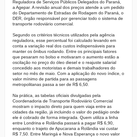
Reguladora de Serviços Públicos Delegados do Paraná,
a Agepar. A revisão anual dos preços atende a um pedido
do Departamento de Estradas de Rodagem do Paraná, o
DER, órgão responsável por gerenciar todo o sistema de
transporte rodoviário comercial.
Segundo os critérios técnicos utilizados pela agência
reguladora, esse percentual foi calculado levando em
conta a variação real dos custos indispensáveis para
manter os ônibus rodando. Entre os principais fatores
que pesaram no bolso e motivaram o aumento estão a
oscilação no preço do óleo diesel e o reajuste salarial
concedido aos motoristas e demais trabalhadores do
setor no mês de maio. Com a aplicação do novo índice, o
valor mínimo de partida para as passagens
metropolitanas passa a ser de R$ 6,50.
Na prática, as tabelas oficiais divulgadas pela
Coordenadoria de Transporte Rodoviário Comercial
mostram o impacto direto para quem viaja entre as
cidades da região, já incluindo o valor do pedágio onde
ele é cobrado de forma integrada. Quem utiliza a linha
entre Londrina e Rolândia passará a pagar R$ 6,90,
enquanto o trajeto de Apucarana a Rolândia vai custar
R$ 7,50. Entre Maringá e Nova Esperança o novo valor