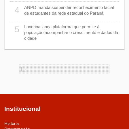
nhar
ANPD manda suspender reconhecimento facial
4
de estudantes da rede estadual do Paraná
e 7 de
9
Londrina lança plataforma que permite à
5
população acompanhar o crescimento e dados da
cidade
cas de
1
Institucional
História