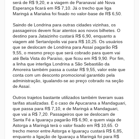
será de R$ 9,20, e a viagem de Paranavaí até Nova
Esperança ficará em R$ 7,10. Já o trecho que liga
Maringá a Marialva foi fixado no valor-base de R$ 6,50.
Saindo de Londrina para outras cidades vizinhas, os
passageiros devem ficar atentos aos novos bilhetes. O
destino para Jataizinho custará R$ 6,90, enquanto a
viagem até Sertanópolis vai para R$ 10,25. Os usuários
que se deslocam de Londrina para Assaí pagarão R$
9,55, o mesmo preço que será cobrado para quem vai
até Bela Vista do Paraíso, que ficou em R$ 9,90. Por fim,
a linha que interliga Londrina a São Sebastião da
Amoreira também passa a custar R$ 9,55, valor este que
conta com um desconto promocional garantido pela
administração, igualando-se ao preço cobrado na seção
de Assaí.
Outros trajetos bastante utilizados também tiveram suas
tarifas atualizadas. É o caso de Apucarana a Mandaguari,
que passa para R$ 7,10, e de Maringá a Mandaguari,
que vai a R$ 7,20. Passageiros que se deslocam de
Santa Fé a Iguaraçu pagarão R$ 6,90, e quem viaja de
Astorga a Maringá terá o valor fixado em R$ 10,65. O
trecho menor entre Astorga e Iguaraçu custará R$ 6,85,
enquanto a ligação de Iguaraçu a Maringá foi para R$