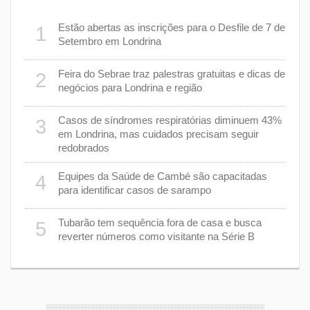
er
Estão abertas as inscrições para o Desfile de 7 de
1
6
stiça
Setembro em Londrina
cha”
Feira do Sebrae traz palestras gratuitas e dicas de
2
7
negócios para Londrina e região
rer
Casos de síndromes respiratórias diminuem 43%
3
8
em Londrina, mas cuidados precisam seguir
redobrados
9
Equipes da Saúde de Cambé são capacitadas
4
ções
para identificar casos de sarampo
lário
Tubarão tem sequência fora de casa e busca
5
1
reverter números como visitante na Série B