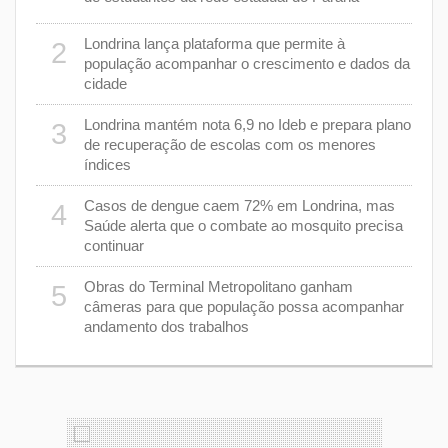
cas de
Londrina lança plataforma que permite à
2
7
população acompanhar o crescimento e dados da
cidade
m 43%
8
Londrina mantém nota 6,9 no Ideb e prepara plano
3
de recuperação de escolas com os menores
índices
as
9
Casos de dengue caem 72% em Londrina, mas
4
Saúde alerta que o combate ao mosquito precisa
continuar
a
1
Obras do Terminal Metropolitano ganham
5
câmeras para que população possa acompanhar
andamento dos trabalhos