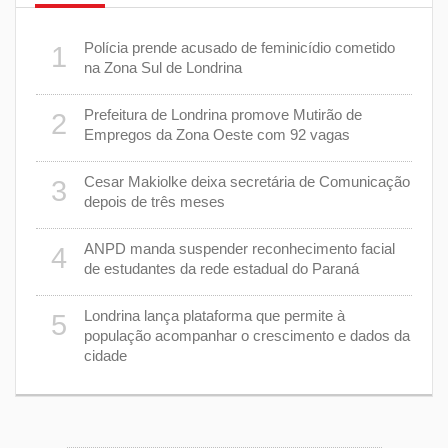
 plano
Polícia prende acusado de feminicídio cometido
1
6
na Zona Sul de Londrina
Prefeitura de Londrina promove Mutirão de
2
mas
7
Empregos da Zona Oeste com 92 vagas
cisa
Cesar Makiolke deixa secretária de Comunicação
3
depois de três meses
8
nhar
ANPD manda suspender reconhecimento facial
4
de estudantes da rede estadual do Paraná
e 7 de
9
Londrina lança plataforma que permite à
5
população acompanhar o crescimento e dados da
cidade
cas de
1