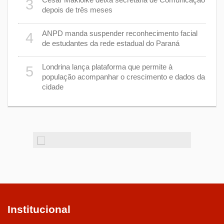
3
depois de três meses
8
nhar
ANPD manda suspender reconhecimento facial
4
de estudantes da rede estadual do Paraná
e 7 de
9
Londrina lança plataforma que permite à
5
população acompanhar o crescimento e dados da
cidade
cas de
1
Institucional