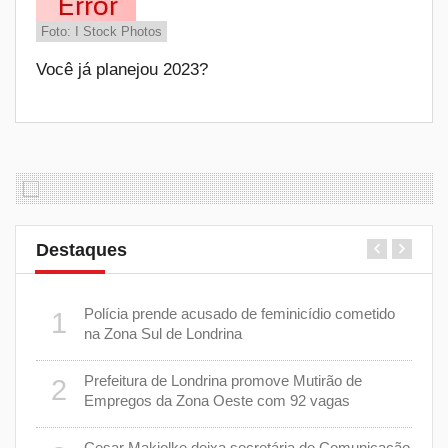
Foto: I Stock Photos
Você já planejou 2023?
Destaques
 plano
Polícia prende acusado de feminicídio cometido
1
6
na Zona Sul de Londrina
Prefeitura de Londrina promove Mutirão de
2
mas
7
Empregos da Zona Oeste com 92 vagas
cisa
Cesar Makiolke deixa secretária de Comunicação