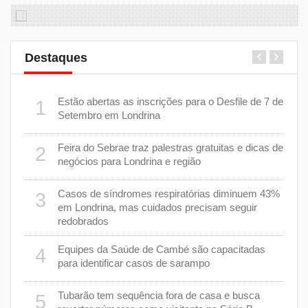
Destaques
er
Estão abertas as inscrições para o Desfile de 7 de
1
6
stiça
Setembro em Londrina
cha”
Feira do Sebrae traz palestras gratuitas e dicas de
2
7
negócios para Londrina e região
rer
Casos de síndromes respiratórias diminuem 43%
3
8
em Londrina, mas cuidados precisam seguir
redobrados
9
Equipes da Saúde de Cambé são capacitadas
4
ções
para identificar casos de sarampo
lário
Tubarão tem sequência fora de casa e busca
5
1