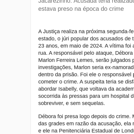
Jacarezinho. Acusada teria realiz
estava preso na época do crime
A Justiça realiza na próxima segunda-fe
estado, o júri popular dos acusados de 
23 anos, em maio de 2024. A vítima foi 
rua. A responsável pelo ataque, Débora
Marlon Ferreira Lemes, serão julgados p
investigações, Marlon seria ex-namorado
dentro da prisão. Foi ele o responsável
cometer o crime. A suspeita teria se di
abordar Isabelly, que voltava da academi
socorrida às pressas para um hospital d
sobreviver, e sem sequelas.
Débora foi presa logo depois do crime. 
das grades em razão da acusação, ela n
e ele na Penitenciária Estadual de Lond