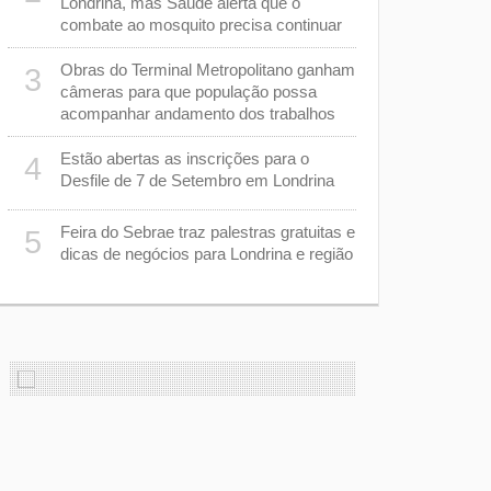
Londrina, mas Saúde alerta que o
capacitadas
combate ao mosquito precisa continuar
sarampo
Obras do Terminal Metropolitano ganham
Tubarão te
3
8
câmeras para que população possa
busca reve
acompanhar andamento dos trabalhos
na Série B
Estão abertas as inscrições para o
Secretaria 
4
9
Desfile de 7 de Setembro em Londrina
a ser admin
Tribunal de
Feira do Sebrae traz palestras gratuitas e
5
m
Justiça su
10
dicas de negócios para Londrina e região
“racha” na