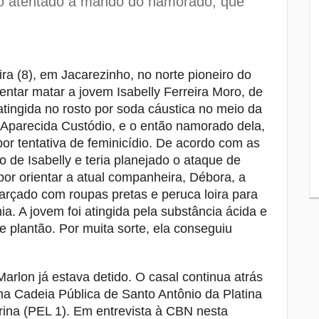
ado atentado a mando do namorado, que
capacitadas para identificar casos de
sarampo
Tubarão tem sequência fora de casa e
8
busca reverter números como visitante
ira (8), em Jacarezinho, no norte pioneiro do
na Série B
tentar matar a jovem Isabelly Ferreira Moro, de
Secretaria de Família de Londrina passa
9
atingida no rosto por soda cáustica no meio da
a ser administrada diretamente pelo
 Aparecida Custódio, e o então namorado dela,
Tribunal de Justiça
or tentativa de feminicídio. De acordo com as
 de Isabelly e teria planejado o ataque de
Justiça suspende processo de morte e
10
“racha” na Leste-Oeste em 2025
 por orientar a atual companheira, Débora, a
sfarçado com roupas pretas e peruca loira para
a. A jovem foi atingida pela substância ácida e
e plantão. Por muita sorte, ela conseguiu
Marlon já estava detido. O casal continua atrás
a Cadeia Pública de Santo Antônio da Platina
rina (PEL 1). Em entrevista à CBN nesta