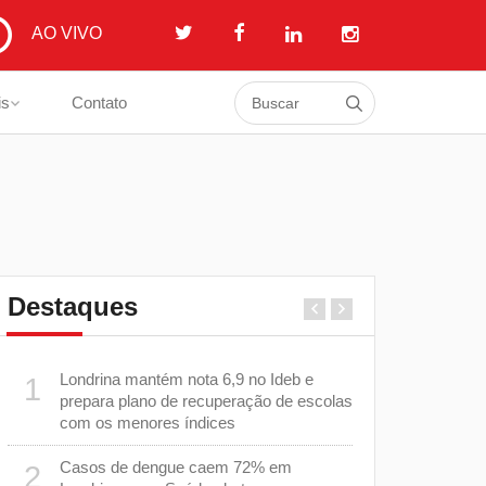
AO VIVO
is
Contato
Destaques
Londrina mantém nota 6,9 no Ideb e
Casos de s
1
6
prepara plano de recuperação de escolas
diminuem 
com os menores índices
cuidados p
Casos de dengue caem 72% em
Equipes d
2
7