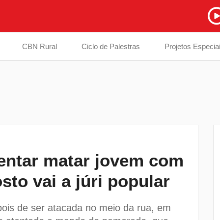
CBN Rural
Ciclo de Palestras
Projetos Especia
tentar matar jovem com
Casos de síndromes respiratórias
6
sto vai a júri popular
diminuem 43% em Londrina, mas
cuidados precisam seguir redobrados
pois de ser atacada no meio da rua, em
Equipes da Saúde de Cambé são
7