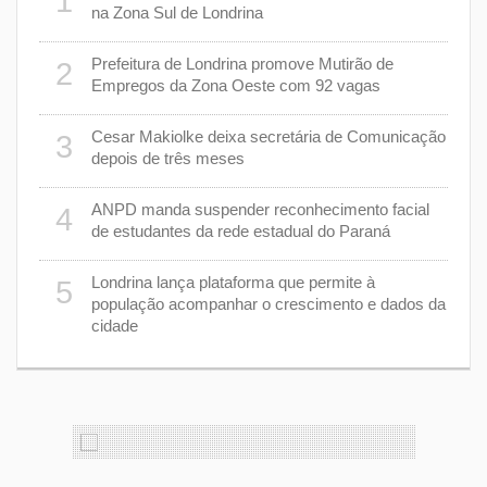
1
6
na Zona Sul de Londrina
Prefeitura de Londrina promove Mutirão de
2
mas
7
Empregos da Zona Oeste com 92 vagas
cisa
Cesar Makiolke deixa secretária de Comunicação
3
depois de três meses
8
nhar
ANPD manda suspender reconhecimento facial
4
de estudantes da rede estadual do Paraná
e 7 de
9
Londrina lança plataforma que permite à
5
população acompanhar o crescimento e dados da
cidade
cas de
1