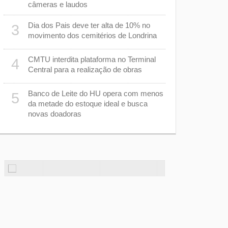
de pedágio
câmeras e laudos
Ibiporã
Dia dos Pais deve ter alta de 10% no
3
Basquete de
8
movimento dos cemitérios de Londrina
uma compet
anos
CMTU interdita plataforma no Terminal
4
Central para a realização de obras
Tombamento
9
m
mortos e u
Banco de Leite do HU opera com menos
Mauá da Se
5
da metade do estoque ideal e busca
novas doadoras
Justiça ma
10
preservar 
corporais 
com morte 