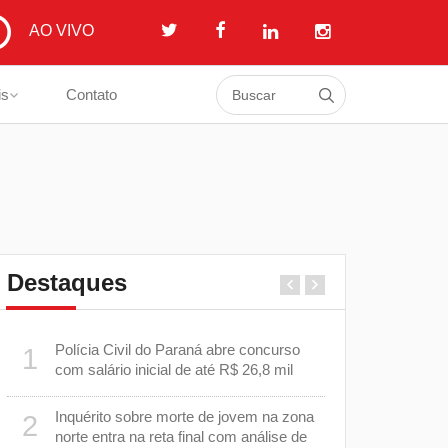
AO VIVO
is
Contato
Destaques
a
Polícia Civil do Paraná abre concurso
Prefeitura i
1
6
com salário inicial de até R$ 26,8 mil
em estrada 
Cambé
Inquérito sobre morte de jovem na zona
2
o
EPR Paraná
7
norte entra na reta final com análise de