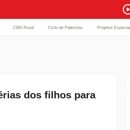
CBN Rural
Ciclo de Palestras
Projetos Especia
rias dos filhos para
Prefeitura inicia troca de ponte interditad
6
em estrada na divisa entre Londrina e
Cambé
EPR Paraná instala totens de pagament
7