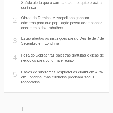
Saúde alerta que o combate ao mosquito precisa
continuar
a
7
Obras do Terminal Metropolitano ganham
2
câmeras para que população possa acompanhar
andamento dos trabalhos
er
8
stiça
Estão abertas as inscrições para o Desfile de 7 de
3
Setembro em Londrina
cha”
9
Feira do Sebrae traz palestras gratuitas e dicas de
4
negócios para Londrina e região
rer
1
Casos de síndromes respiratórias diminuem 43%
5
em Londrina, mas cuidados precisam seguir
redobrados