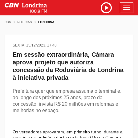
Toggl
navig
CBN
NOTICIAS
LONDRINA
SEXTA, 15/12/2023, 17:48
Em sessão extraordinária, Câmara
aprova projeto que autoriza
concessão da Rodoviária de Londrina
à iniciativa privada
Prefeitura quer que empresa assuma o terminal e,
ao longo dos próximos 25 anos, prazo da
concessão, invista R$ 20 milhões em reformas e
melhorias no espaço.
Os vereadores aprovaram, em primeiro turno, durante a
sessão extraordinária desta sexta-feira (15) da Câmara