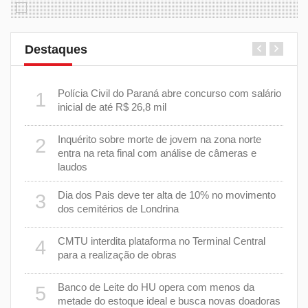
Destaques
m
Polícia Civil do Paraná abre concurso com salário
1
6
inicial de até R$ 26,8 mil
Inquérito sobre morte de jovem na zona norte
2
7
entra na reta final com análise de câmeras e
laudos
8
Dia dos Pais deve ter alta de 10% no movimento
3
dos cemitérios de Londrina
 um
9
CMTU interdita plataforma no Terminal Central
4
para a realização de obras
1
Banco de Leite do HU opera com menos da
5
s
metade do estoque ideal e busca novas doadoras