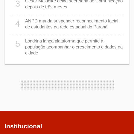
Cesar Makiolke deixa secretária de Comunicação
3
depois de três meses
8
nhar
ANPD manda suspender reconhecimento facial
4
de estudantes da rede estadual do Paraná
e 7 de
9
Londrina lança plataforma que permite à
5
população acompanhar o crescimento e dados da
cidade
cas de
1
Institucional