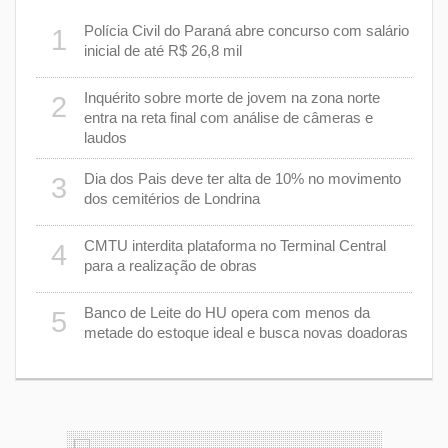
m
Polícia Civil do Paraná abre concurso com salário
1
6
inicial de até R$ 26,8 mil
Inquérito sobre morte de jovem na zona norte
2
7
entra na reta final com análise de câmeras e
laudos
8
Dia dos Pais deve ter alta de 10% no movimento
3
dos cemitérios de Londrina
 um
9
CMTU interdita plataforma no Terminal Central
4
para a realização de obras
1
Banco de Leite do HU opera com menos da
5
s
metade do estoque ideal e busca novas doadoras