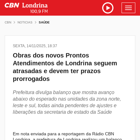
Toggl
navig
CBN
NOTICIAS
SAÚDE
SEXTA, 14/11/2025, 18:37
Obras dos novos Prontos
Atendimentos de Londrina seguem
atrasadas e devem ter prazos
prorrogados
Prefeitura divulga balanço que mostra avanço
abaixo do esperado nas unidades da zona norte,
leste e sul, todas ainda pendentes de ajustes e
liberações da secretaria de estado da Saúde
Em nota enviada para a reportagem da Rádio CBN
Londrina, a prefeitura de Londrina realizou um balanço