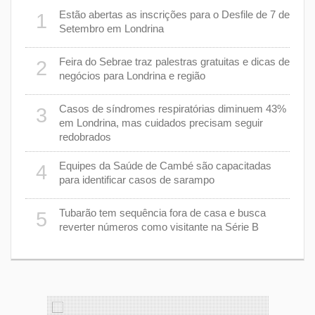
er
Estão abertas as inscrições para o Desfile de 7 de
1
6
stiça
Setembro em Londrina
cha”
Feira do Sebrae traz palestras gratuitas e dicas de
2
7
negócios para Londrina e região
rer
Casos de síndromes respiratórias diminuem 43%
3
8
em Londrina, mas cuidados precisam seguir
redobrados
9
Equipes da Saúde de Cambé são capacitadas
4
ções
para identificar casos de sarampo
lário
Tubarão tem sequência fora de casa e busca
5
1
reverter números como visitante na Série B