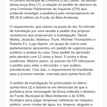
A Câmara Municipal de Londrina (CML) adiou, na sessão
dessa terça-feira (7), a votação do pedido de abertura de
uma Comissão Parlamentar de Inquérito (CPI) que
pretende investigar a prefeitura pelo remanejamento de
R$ 20,8 milhões do Fundo do Meio Ambiente.
O requerimento, que estava na pauta do dia, foi retirado
de tramitação por uma sessão a pedido dos próprios
vereadores que propuseram a investigação: Deivid
Wisley, Jessicão, Matheus Thum, Michele Thomazinho e
Roberto Fú. Logo depois, um grupo de outros sete
parlamentares apresentou um pedido de urgência para
acelerar a análise do caso. Esse pedido foi aprovado
pelo plenário com 12 votos a favor, 5 contra e duas
ausências. Mesmo assim, os autores da CPI reforçaram
o pedido para adiar a discussão, o que acabou
prevalecendo. Com isso, o requerimento foi transferido
para a próxima sessão, marcada para quinta-feira (9).
O pedido de investigação foi protocolado na última
quinta-feira (2) e baseia-se em denúncias de que a
prefeitura teria remanejado de forma indevida o dinheiro
do Fundo Municipal do Meio Ambiente e do ICMS
Ecológico para pagar despesas cotidianas da máquina
pública, como contas de água, luz, limpeza, aluguéis e