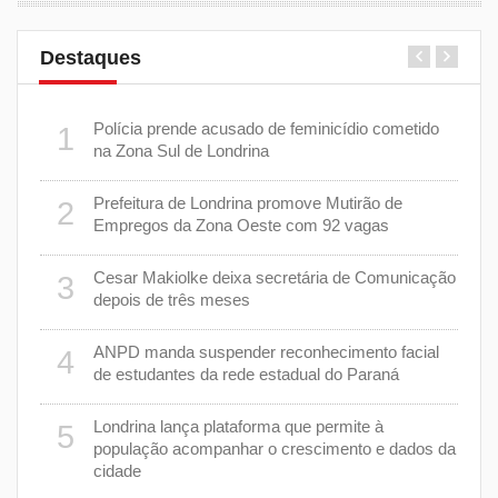
Destaques
 plano
Polícia prende acusado de feminicídio cometido
1
6
na Zona Sul de Londrina
Prefeitura de Londrina promove Mutirão de
2
mas
7
Empregos da Zona Oeste com 92 vagas
cisa
Cesar Makiolke deixa secretária de Comunicação
3
depois de três meses
8
nhar
ANPD manda suspender reconhecimento facial
4
de estudantes da rede estadual do Paraná
e 7 de
9
Londrina lança plataforma que permite à
5
população acompanhar o crescimento e dados da
cidade
cas de
1