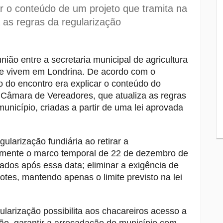
capacitadas para identificar casos de
ar o conteúdo de um projeto que tramita na
sarampo
as regras da regularização
Tubarão tem sequência fora de casa e
8
busca reverter números como visitante
na Série B
união entre a secretaria municipal de agricultura
ue vivem em Londrina. De acordo com o
Secretaria de Família de Londrina passa
9
a ser administrada diretamente pelo
o do encontro era explicar o conteúdo do
Tribunal de Justiça
a Câmara de Vereadores, que atualiza as regras
nicípio, criadas a partir de uma lei aprovada
Justiça suspende processo de morte e
10
“racha” na Leste-Oeste em 2025
gularização fundiária ao retirar a
vamente o marco temporal de 22 de dezembro de
ados após essa data; eliminar a exigência de
tes, mantendo apenas o limite previsto na lei
ularização possibilita aos chacareiros acesso a