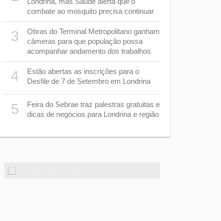
Londrina, mas Saúde alerta que o
capacitadas
combate ao mosquito precisa continuar
sarampo
Obras do Terminal Metropolitano ganham
Tubarão te
3
8
câmeras para que população possa
busca reve
acompanhar andamento dos trabalhos
na Série B
Estão abertas as inscrições para o
Secretaria 
4
9
Desfile de 7 de Setembro em Londrina
a ser admin
Tribunal de
Feira do Sebrae traz palestras gratuitas e
5
m
Justiça su
10
dicas de negócios para Londrina e região
“racha” na