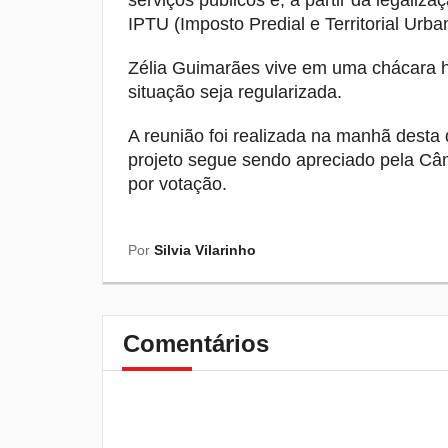
serviços públicos e, a partir da legaliz
IPTU (Imposto Predial e Territorial Urba
Zélia Guimarães vive em uma chácara h
situação seja regularizada.
A reunião foi realizada na manhã desta q
projeto segue sendo apreciado pela Câ
por votação.
Por
Silvia Vilarinho
Comentários