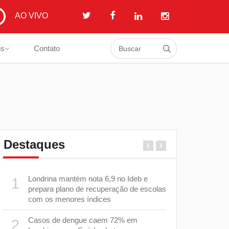
AO VIVO
is
Contato
Destaques
Londrina mantém nota 6,9 no Ideb e
Casos de s
1
6
prepara plano de recuperação de escolas
diminuem 
com os menores índices
cuidados p
Casos de dengue caem 72% em
Equipes d
2
7