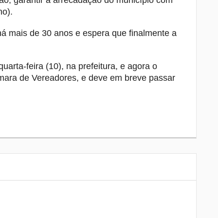
ação, garantir a arrecadação do município com
no).
á mais de 30 anos e espera que finalmente a
uarta-feira (10), na prefeitura, e agora o
mara de Vereadores, e deve em breve passar