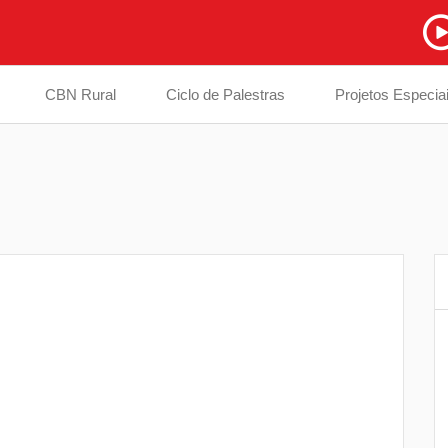
CBN Rural
Ciclo de Palestras
Projetos Especia
Secretaria de Família de Londrina passa
6
a ser administrada diretamente pelo
Tribunal de Justiça
Justiça suspende processo de morte e
7