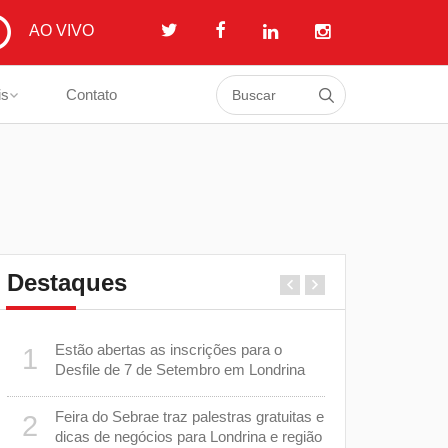
AO VIVO
is
Contato
Destaques
Estão abertas as inscrições para o
Secretaria 
1
6
Desfile de 7 de Setembro em Londrina
a ser admin
Tribunal de
Feira do Sebrae traz palestras gratuitas e
2
m
Justiça su
7
dicas de negócios para Londrina e região