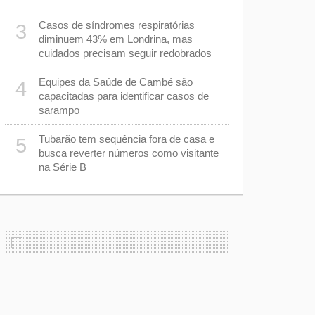
“racha” na
Casos de síndromes respiratórias
3
Ana Paula q
8
diminuem 43% em Londrina, mas
morrer afo
cuidados precisam seguir redobrados
Equipes da Saúde de Cambé são
Apenas sei
4
9
capacitadas para identificar casos de
Londrina de
sarampo
deputado n
Tubarão tem sequência fora de casa e
Polícia Civ
5
10
busca reverter números como visitante
com salário
na Série B