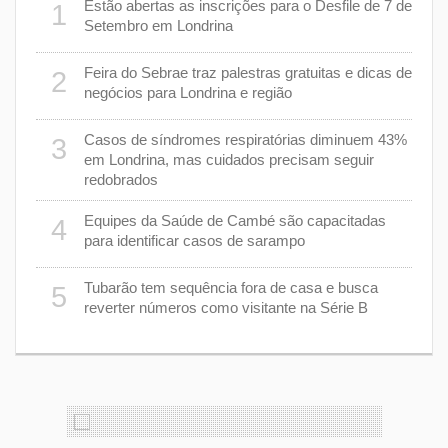
er
Estão abertas as inscrições para o Desfile de 7 de
1
6
stiça
Setembro em Londrina
cha”
Feira do Sebrae traz palestras gratuitas e dicas de
2
7
negócios para Londrina e região
rer
Casos de síndromes respiratórias diminuem 43%
3
8
em Londrina, mas cuidados precisam seguir
redobrados
9
Equipes da Saúde de Cambé são capacitadas
4
ções
para identificar casos de sarampo
lário
Tubarão tem sequência fora de casa e busca
5
1
reverter números como visitante na Série B