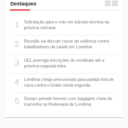
Destaques
 do
Solicitação para o voto em trânsito termina na
1
6
próxima semana
Reunião vai discutir casos de violência contra
2
7
trabalhadores da saúde em Londrina
o para
UEL prorroga inscrições do vestibular até a
3
8
próxima segunda-feira
e
Londrina chega pressionado para partida fora de
4
9
casa contra o Goiás nesta segunda
cas
Denarc prende homem com bagagem cheia de
5
1
éstica
maconha na Rodoviária de Londrina