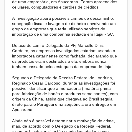
de uma empresária, em Apucarana. Foram apreendidos
celulares, computadores e cartões de créditos.
A investigação apura possíveis crimes de descaminho,
sonegação fiscal e lavagem de dinheiro envolvendo um
grupo de empresas que teria utilizado serviços de
importação de uma companhia sediada em Itajaí - SC.
De acordo com o Delegado da PF, Marcello Diniz
Cordeiro, as empresas investigadas estariam usando a
importadora catarinense como fachada, declarando que
os produtos eram destinados a ela, embora nunca
tenham passado pelos estoques da empresa de Itajaí.
Segundo o Delegado da Receita Federal de Londrina,
Reginaldo Cezar Cardoso, durante as investigações foi
possível identificar que a mercadoria ( matéria-prima
para fabricação de bonés e produtos semelhantes), com
origem da China, assim que chegava ao Brasil seguia
direto para o Paraguai e na sequência era entregue em
Apucarana.
Ainda não é possível determinar a motivação do crime,
mas, de acordo com o Delegado da Receita Federal,
algumas hipóteses já estão sendo levantadas como