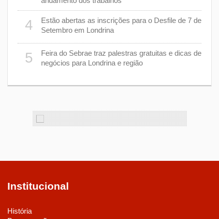
andamento dos trabalhos
er
9
stiça
Estão abertas as inscrições para o Desfile de 7 de
4
Setembro em Londrina
cha”
1
Feira do Sebrae traz palestras gratuitas e dicas de
5
negócios para Londrina e região
Institucional
História