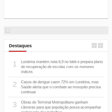
Destaques
m 43%
Londrina mantém nota 6,9 no Ideb e prepara plano
1
6
de recuperação de escolas com os menores
índices
as
Casos de dengue caem 72% em Londrina, mas
2
7
Saúde alerta que o combate ao mosquito precisa
continuar
a
8
Obras do Terminal Metropolitano ganham
3
câmeras para que população possa acompanhar