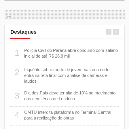
Destaques
m
Polícia Civil do Paraná abre concurso com salário
1
6
inicial de até R$ 26,8 mil
Inquérito sobre morte de jovem na zona norte
2
7
entra na reta final com análise de câmeras e
laudos
8
Dia dos Pais deve ter alta de 10% no movimento
3
dos cemitérios de Londrina
 um
9
CMTU interdita plataforma no Terminal Central
4
para a realização de obras