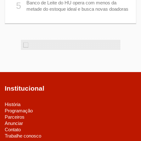
1
Banco de Leite do HU opera com menos da
5
s
metade do estoque ideal e busca novas doadoras
Institucional
História
Programação
Parceiros
Anunciar
Contato
Trabalhe conosco