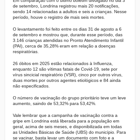
Em comparação com o último boletim divulgado no dia 3
de setembro, Londrina registrou mais 20 notificações,
sendo 14 relacionadas a adultos e seis a crianças. Nesse
período, houve o registro de mais seis mortes.
O levantamento foi feito entre os dias 31 de agosto a 6
de setembro e mostrou que, durante esse período, das
3.146 crianças atendidas no Pronto Atendimento Infantil
(PAI), cerca de 35,28% eram em relação a doenças
respiratórias.
26 óbitos em 2025 estão relacionados à Influenza,
enquanto 12 são vítimas fatais de Covid-19, sete por
vírus sincicial respiratório (VSR), cinco por outros vírus,
duas mortes por outros agentes etiológicos e 84 ainda
não especificados.
O número de vacinação do grupo prioritário teve um leve
aumento, saindo de 53,32% para 53,42%.
Vale lembrar que a campanha de vacinação contra a
gripe em Londrina está liberada para a população em
geral, acima de seis meses, e disponibilizada em todas
as Unidades Básicas de Saúde (UBS) do município. Para
se vacinar, basta levar um documento com foto e a