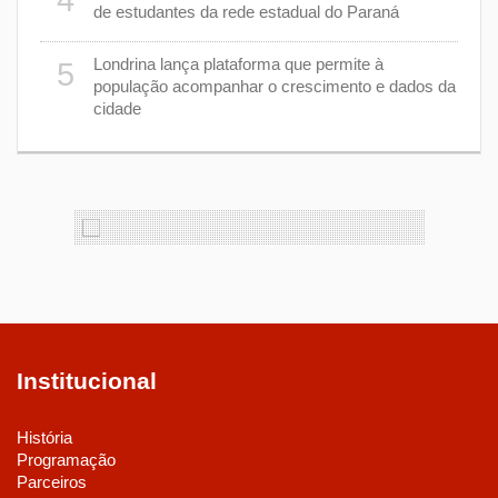
4
de estudantes da rede estadual do Paraná
e 7 de
9
Londrina lança plataforma que permite à
5
população acompanhar o crescimento e dados da
cidade
cas de
1
Institucional
História
Programação
Parceiros