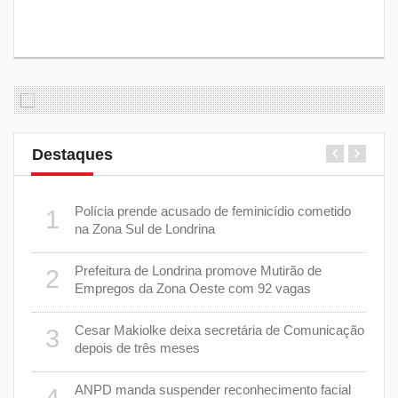
Destaques
 plano
Polícia prende acusado de feminicídio cometido
1
6
na Zona Sul de Londrina
Prefeitura de Londrina promove Mutirão de
2
mas
7
Empregos da Zona Oeste com 92 vagas
cisa
Cesar Makiolke deixa secretária de Comunicação
3
depois de três meses
8
nhar
ANPD manda suspender reconhecimento facial