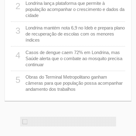
cas de
Londrina lança plataforma que permite à
2
7
população acompanhar o crescimento e dados da
cidade
m 43%
8
Londrina mantém nota 6,9 no Ideb e prepara plano
3
de recuperação de escolas com os menores
índices
as
9
Casos de dengue caem 72% em Londrina, mas
4
Saúde alerta que o combate ao mosquito precisa
continuar
a
1
Obras do Terminal Metropolitano ganham
5
câmeras para que população possa acompanhar
andamento dos trabalhos