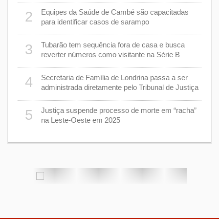
7
Equipes da Saúde de Cambé são capacitadas
2
ções
para identificar casos de sarampo
lário
Tubarão tem sequência fora de casa e busca
3
8
reverter números como visitante na Série B
e
Secretaria de Família de Londrina passa a ser
4
9
administrada diretamente pelo Tribunal de Justiça
Justiça suspende processo de morte em “racha”
5
ento
1
na Leste-Oeste em 2025