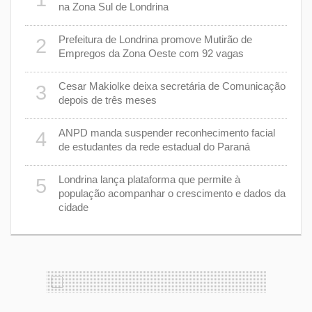
na Zona Sul de Londrina
Prefeitura de Londrina promove Mutirão de
2
mas
7
Empregos da Zona Oeste com 92 vagas
cisa
Cesar Makiolke deixa secretária de Comunicação
3
depois de três meses
8
nhar
ANPD manda suspender reconhecimento facial
4
de estudantes da rede estadual do Paraná
e 7 de
9
Londrina lança plataforma que permite à
5
população acompanhar o crescimento e dados da
cidade
cas de
1